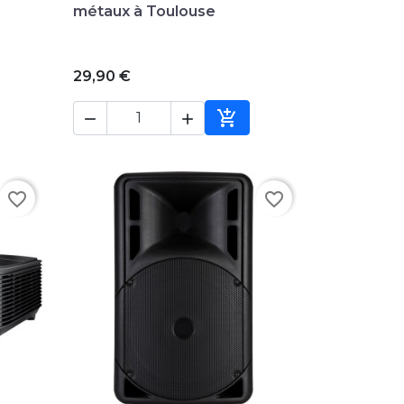
métaux à Toulouse
29,90 €



ter au panier
Ajouter au panier
favorite_border
favorite_border