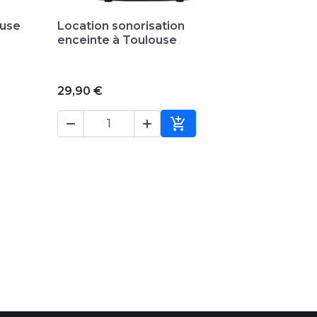

Aperçu rapide
ouse
Location sonorisation
enceinte à Toulouse
29,90 €



ter au panier
Ajouter au panier