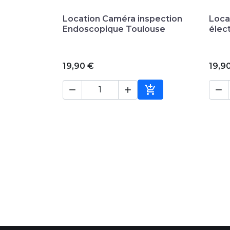

Aperçu rapide
Location Caméra inspection
Loca
Endoscopique Toulouse
élec
19,90 €
19,9




Ajouter au panier