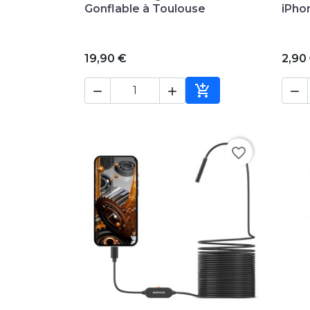
Gonflable à Toulouse
iPho
19,90 €
2,90




Ajouter au panier
favorite_border