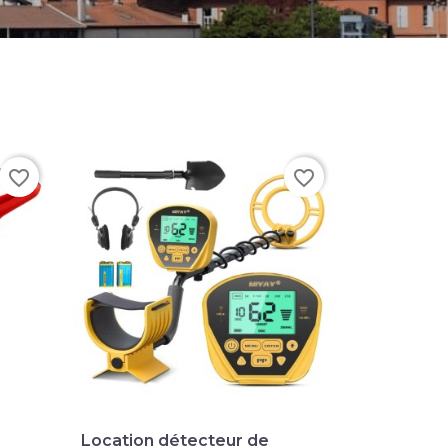
favorite_border
favorite_border

Aperçu rapide
Location détecteur de