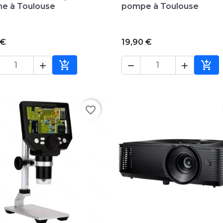
ne à Toulouse
pompe à Toulouse
 €
19,90 €





Ajouter au panier
Ajou
favorite_border