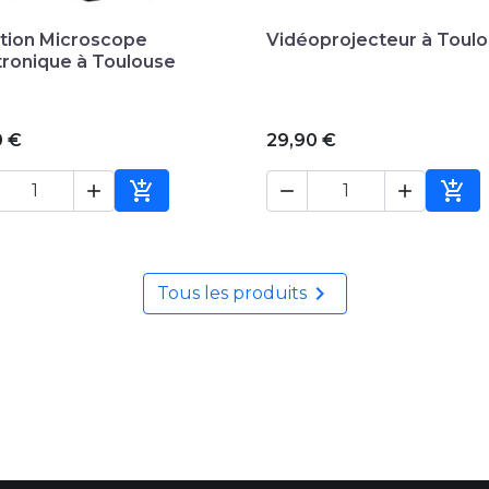

Aperçu rapide

Aperçu rapide
tion Microscope
Vidéoprojecteur à Toul
tronique à Toulouse
0 €
29,90 €





Ajouter au panier
Ajou

Tous les produits