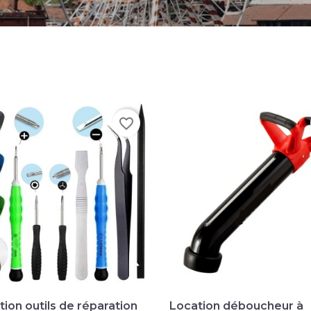
favorite_border

Aperçu rapide

Aperçu rapide
tion outils de réparation
Location déboucheur à