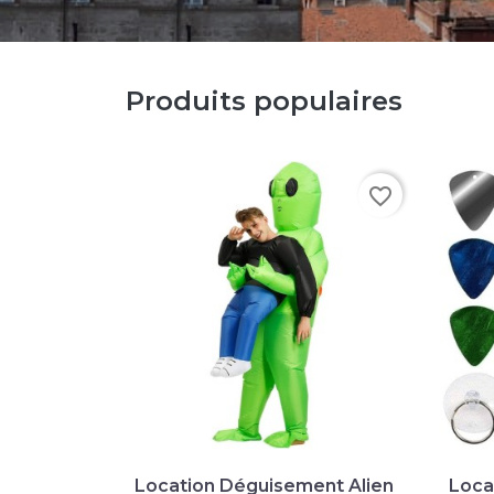
Produits populaires
favorite_border

Aperçu rapide
Location Déguisement Alien
Loca