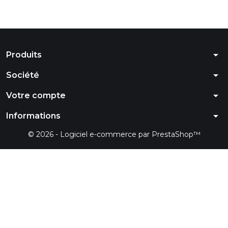
arrow_drop_down
Produits
arrow_drop_down
Société
arrow_drop_down
Votre compte
arrow_drop_down
Informations
© 2026 - Logiciel e-commerce par PrestaShop™